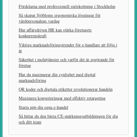
Fördelarna med professionell snöskottning i Stockholm
Så skapar Sjöbloms ergonomiska lösningar för
vårdpersonalens vardag
Hur affärsdriven HR kan stärka företagets
konkurrenskraft
Viktiga marknadsföringstrender för e-handlare att följa i
år
Säkerhet i molntjänster och varför det är avgörande för
företag
Hur du maximerar din synlighet med digital
marknadsföring
QR koder och digitala etiketter revolutionerar handeln
Maximera konverteringar med effektiv retargeting
Starta upp din egna e-handel
Så hittar du den bästa CE-märkningsutbildningen för dig
och ditt team