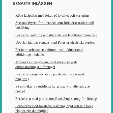
SENASTE INLÄGGEN
Köpa lastpallar med fokus på kvalitet och sortering
Specialistbyrån för e-handel som förändrar traditionell
bokföring
Förbättra isolering och utseende vid tegelfasadrenovering
Upptäck hållbar elegans med Polestar elektriska fordon
Förändra arbetsplatskulturen med inkluderande
utbildningsmodeller
Maximera engagemang med skräddarsydda
optionslösningar i företaget
Förbättra värmeväxlarens prestanda med kemisk
rengöring
Så undviker du juridiska fallgropar vid uthyrning av
bostad
Fördelarna med professionell telefonpassning för företag
Fördelarna med fönsterputs på hög höjd och hur Höga
Höjder gör det möjligt