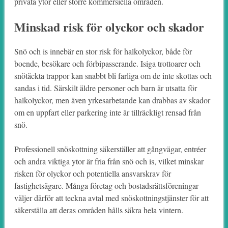
privata ytor eller större kommersiella områden.
Minskad risk för olyckor och skador
Snö och is innebär en stor risk för halkolyckor, både för
boende, besökare och förbipasserande. Isiga trottoarer och
snötäckta trappor kan snabbt bli farliga om de inte skottas och
sandas i tid. Särskilt äldre personer och barn är utsatta för
halkolyckor, men även yrkesarbetande kan drabbas av skador
om en uppfart eller parkering inte är tillräckligt rensad från
snö.
Professionell snöskottning säkerställer att gångvägar, entréer
och andra viktiga ytor är fria från snö och is, vilket minskar
risken för olyckor och potentiella ansvarskrav för
fastighetsägare. Många företag och bostadsrättsföreningar
väljer därför att teckna avtal med snöskottningstjänster för att
säkerställa att deras områden hålls säkra hela vintern.