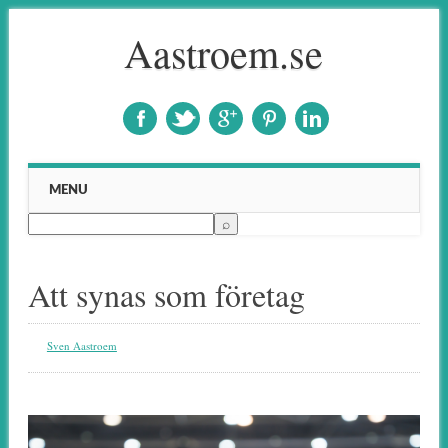
Aastroem.se
Main menu
Skip to content
MENU
Att synas som företag
Sven Aastroem