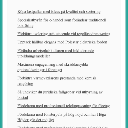
Köpa lastpallar med fokus på kvalitet och sortering
Specialistbyrån för e-handel som förändrar traditionell
bokföring
Förbättra isolering och utseende vid tegelfasadrenovering
Upptäck hållbar elegans med Polestar elektriska fordon
Förändra arbetsplatskulturen med inkluderande
utbildningsmodeller
Maximera engagemang med skräddarsydda
optionslösningar i företaget
Förbättra värmeväxlarens prestanda med kemisk
rengöring
Så undviker du juridiska fallgropar vid uthyrning av
bostad
Fördelarna med professionell telefonpassning för företag
Fördelarna med fönsterputs på hög höjd och hur Höga
Höjder gör det möjligt
Fördelarna med professionell snöskottning i Stockholm