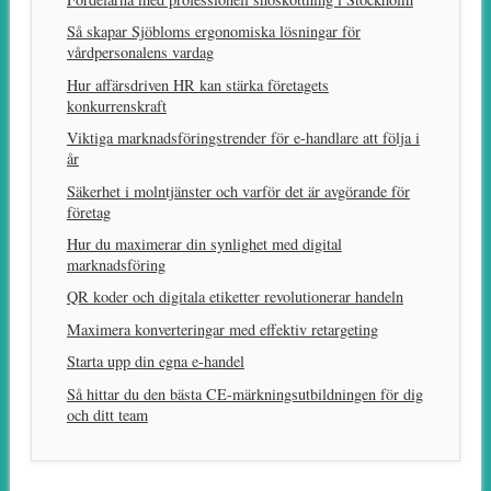
Så skapar Sjöbloms ergonomiska lösningar för
vårdpersonalens vardag
Hur affärsdriven HR kan stärka företagets
konkurrenskraft
Viktiga marknadsföringstrender för e-handlare att följa i
år
Säkerhet i molntjänster och varför det är avgörande för
företag
Hur du maximerar din synlighet med digital
marknadsföring
QR koder och digitala etiketter revolutionerar handeln
Maximera konverteringar med effektiv retargeting
Starta upp din egna e-handel
Så hittar du den bästa CE-märkningsutbildningen för dig
och ditt team