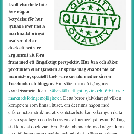
kvalitetsarbete inte
har någon
betydelse för hur
lyckade eventuella
marknadsföringsi
nsatser, det är
dock ett svårare
argument att föra
fram med ett långsiktigt perspektiv. Hur bra och säker
produkten eller tjänsten är sprids idag snabbt mellan
människor, speciellt tack vare sociala medier så som
Facebook och bloggar.
Hur sätter man då igång med
kvalitetsarbetet för att
säkerställa ett gott rykte och förbättrade
marknadsföringsmöjligheter
. Detta beror självklart på vilken
kompetens som finns i huset, om det finns någon med
erfarenhet av strukturerat kvalitetsarbete kan säkerligen de ta
första spadtagen och leda resten av företaget på resan. På lång
sikt kan det dock vara bra för de inblandade med någon form
av utbildning inom området och på så sätt säkra att arbetet