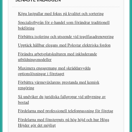
SENASTE INLÄGGEN
Köpa lastpallar med fokus på kvalitet och sortering
Specialistbyrån för e-handel som förändrar traditionell
bokföring
Förbättra isolering och utseende vid tegelfasadrenovering
Upptäck hållbar elegans med Polestar elektriska fordon
Förändra arbetsplatskulturen med inkluderande
utbildningsmodeller
Maximera engagemang med skräddarsydda
optionslösningar i företaget
Förbättra värmeväxlarens prestanda med kemisk
rengöring
Så undviker du juridiska fallgropar vid uthyrning av
bostad
Fördelarna med professionell telefonpassning för företag
Fördelarna med fönsterputs på hög höjd och hur Höga
Höjder gör det möjligt