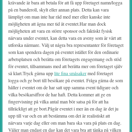
krävande är bara att betala för att få upp företaget namn/logga
på en banderoll, skylt eller annan plats. Detta kan vara
lämpligt om man inte har råd med mer eller kanske inte
möjligheten att ägna mer tid åt eventet.Har man dock
möjligheten att vara en större sponsor och faktiskt fysisk
närvara under eventet, kan detta vara en aveny som är värt att
utforska närmare. Välj ut några bra representanter för företaget
som kan spendera dagen på eventet istället för den ordinarie
arbetsplatsen och berätta om företagets engagemang och stöd
för eventet, tillsammans med att berätta mer om företaget själv
så klart.Tryck gärna upp
lite fina småsaker
med företaget
logga och ge bort till besökare på eventet. Fråga gärna de som
håller i eventet om de har satt upp samma event tidigare och
vilka besökarsiffror de har haft. Detta kommer att ge en
fingervisning på vilka antal man bör satsa på för att ha
tillräckligt att ge bort.Pågår eventet i mer än en dag är det ju
upp till var och en att bestämma om det är realistiskt att
närvara varje dag eller om man bara ska vara på plats en dag.
Väljer man endast en dag kan det vara bra att tänka på vilken