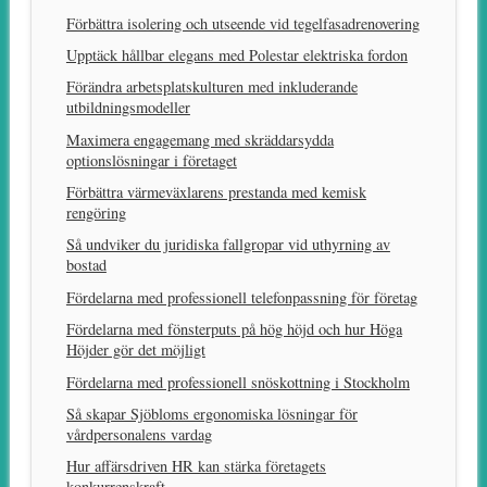
Förbättra isolering och utseende vid tegelfasadrenovering
Upptäck hållbar elegans med Polestar elektriska fordon
Förändra arbetsplatskulturen med inkluderande
utbildningsmodeller
Maximera engagemang med skräddarsydda
optionslösningar i företaget
Förbättra värmeväxlarens prestanda med kemisk
rengöring
Så undviker du juridiska fallgropar vid uthyrning av
bostad
Fördelarna med professionell telefonpassning för företag
Fördelarna med fönsterputs på hög höjd och hur Höga
Höjder gör det möjligt
Fördelarna med professionell snöskottning i Stockholm
Så skapar Sjöbloms ergonomiska lösningar för
vårdpersonalens vardag
Hur affärsdriven HR kan stärka företagets
konkurrenskraft