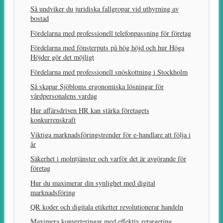
Så undviker du juridiska fallgropar vid uthyrning av
bostad
Fördelarna med professionell telefonpassning för företag
Fördelarna med fönsterputs på hög höjd och hur Höga
Höjder gör det möjligt
Fördelarna med professionell snöskottning i Stockholm
Så skapar Sjöbloms ergonomiska lösningar för
vårdpersonalens vardag
Hur affärsdriven HR kan stärka företagets
konkurrenskraft
Viktiga marknadsföringstrender för e-handlare att följa i
år
Säkerhet i molntjänster och varför det är avgörande för
företag
Hur du maximerar din synlighet med digital
marknadsföring
QR koder och digitala etiketter revolutionerar handeln
Maximera konverteringar med effektiv retargeting