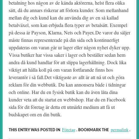
betalning hos någon av de kända aktörerna, helst flera olika
sätt, då du annars riskerar att förlora kunder. Som mellanhand
mellan dig och kund kan du använda dig av en så kallad
betalväxel, som kan erbjuda flera typer av betalsätt. Exempel
på dessa är Payson, Klarna, Nets och Payex.De varor du säljer
måste finnas representerade på din sida och kontinuerligt
uppdateras om varan går ur lager eller någon nyhet dyker upp.
Vissa butiker har vissa saker i lager och beställer sedan hem
andra då kund handlar för att slippa lagerhållning. Dock lika
viktigt att hålla koll på om varan fortfarande finns hos
leverantör i så fall.Det viktigaste av allt är att nå ut och göra
reklam för din webbutik. Du kan annonsera både i tidningar
och online. Har du en fysisk butik kan du även låta dina
kunder veta att du startat en webbshop. Har du en Facebook
sida för dit företag är detta ett utmärkt medium att få ut
budskapet om en din butik.
Företag
permalink
THIS ENTRY WAS POSTED IN
. BOOKMARK THE
.