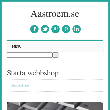
Aastroem.se
Main menu
Skip to content
MENU
Starta webbshop
Sven Aastroem